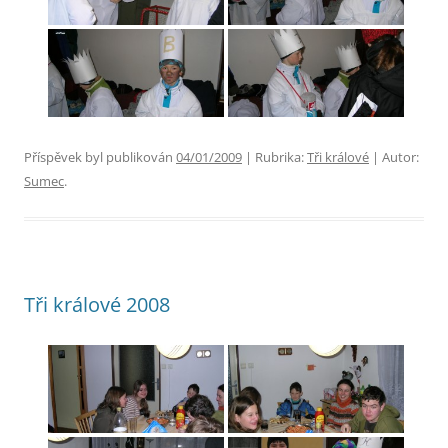
Příspěvek byl publikován
04/01/2009
| Rubrika:
Tři králové
| Autor:
Sumec
.
Tři králové 2008