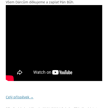
Všem Dárcům děkujeme a zaplať Pán Bůh.
Celý příspěvek
→