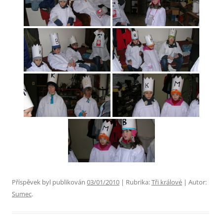
Příspěvek byl publikován
03/01/2010
| Rubrika:
Tři králové
| Autor:
Sumec
.