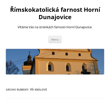
Římskokatolická farnost Horní
Dunajovice
Vítáme Vás na stránkách farnosti Horní Dunajovice.
Přejít
Menu
k
obsahu
webu
ARCHIV RUBRIKY:
TŘI KRÁLOVÉ