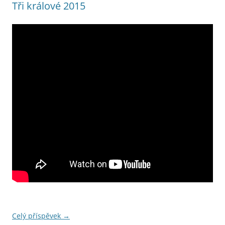
Tři králové 2015
Celý příspěvek
→