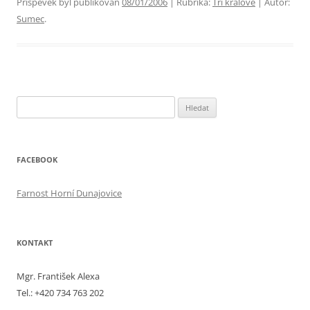
Příspěvek byl publikován
08/01/2006
| Rubrika:
Tři králové
| Autor:
Sumec
.
Vyhledávání
FACEBOOK
Farnost Horní Dunajovice
KONTAKT
Mgr. František Alexa
Tel.: +420 734 763 202