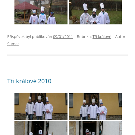
Příspěvek byl publikován
09/01/2011
| Rubrika:
Tři králové
| Autor:
Sumec
.
Tři králové 2010