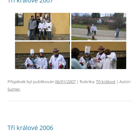
Tři králové 2007
Příspěvek byl publikován
06/01/2007
| Rubrika:
Tři králové
| Autor:
Sumec
.
Tři králové 2006