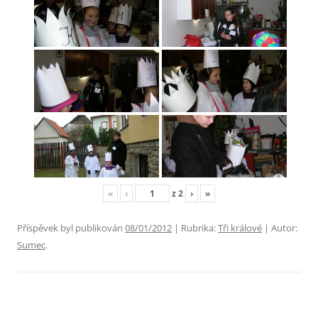
«
‹
z
2
›
»
Příspěvek byl publikován
08/01/2012
| Rubrika:
Tři králové
| Autor:
Sumec
.