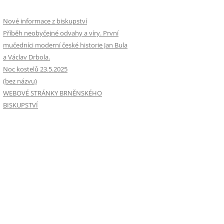
Nové informace z biskupství
Příběh neobyčejné odvahy a víry. První
mučedníci moderní české historie Jan Bula
a Václav Drbola.
Noc kostelů 23.5.2025
(bez názvu)
WEBOVÉ STRÁNKY BRNĚNSKÉHO
BISKUPSTVÍ