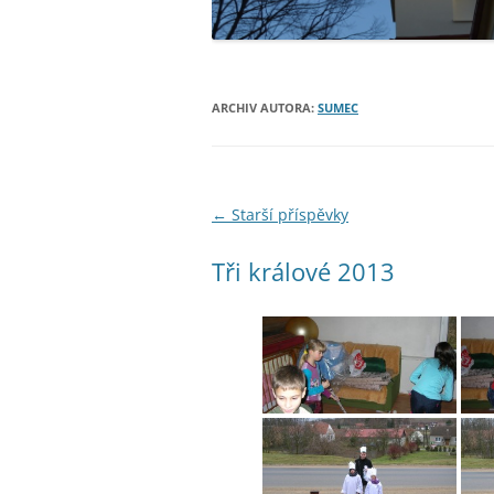
ARCHIV AUTORA:
SUMEC
Navigace
←
Starší příspěvky
pro
Tři králové 2013
příspěvky