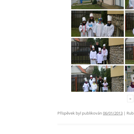
«
Příspěvek byl publikován
06/01/2013
| Rub