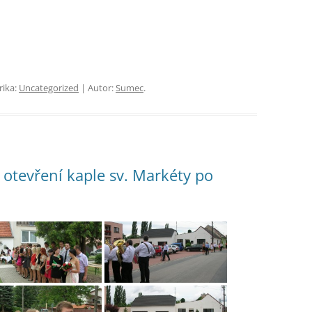
rika:
Uncategorized
| Autor:
Sumec
.
otevření kaple sv. Markéty po