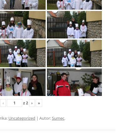
‹
z
2
›
»
rika:
Uncategorized
| Autor:
Sumec
.