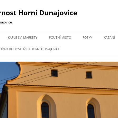
rnost Horní Dunajovice
ajovice.
Přejít
k
KAPLE SV. MARKÉTY
POUTNÍ MÍSTO
FOTKY
KÁZÁNÍ
obsahu
webu
OŘAD BOHOSLUŽEB HORNÍ DUNAJOVICE